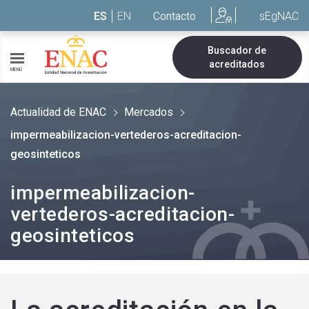
Saltar al contenido
ES
EN
Contacto
sEgNAC
Buscador de
acreditados
MENÚ
Actualidad de ENAC
Mercados
impermeabilizacion-vertederos-acreditacion-
geosinteticos
impermeabilizacion-
vertederos-acreditacion-
geosinteticos