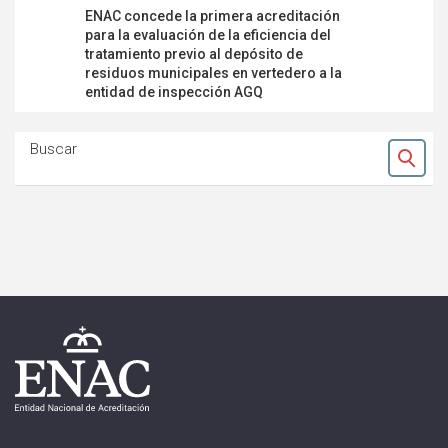
ENAC concede la primera acreditación
El MITERD
para la evaluación de la eficiencia del
de la efic
tratamiento previo al depósito de
residuos 
residuos municipales en vertedero a la
depositad
entidad de inspección AGQ
Buscar
Ok