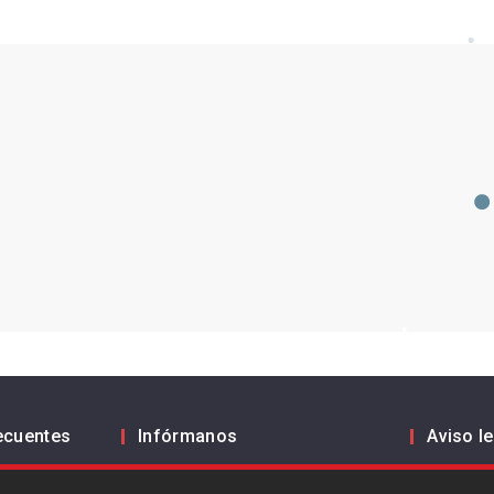
ecuentes
Infórmanos
Aviso l
Política
ES
EN