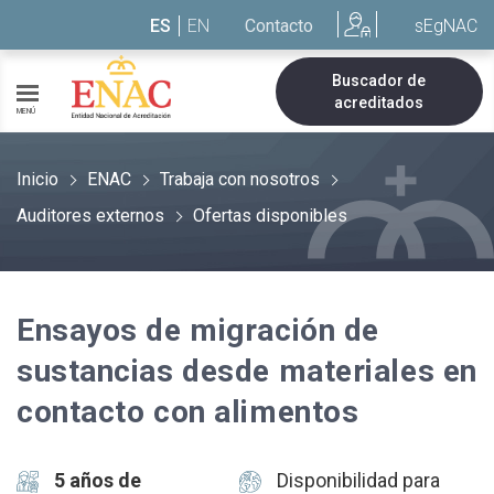
Saltar al contenido
ES
EN
Contacto
sEgNAC
Buscador de
acreditados
MENÚ
Inicio
ENAC
Trabaja con nosotros
Auditores externos
Ofertas disponibles
Ensayos de migración de
sustancias desde materiales en
contacto con alimentos
5 años de
Disponibilidad para