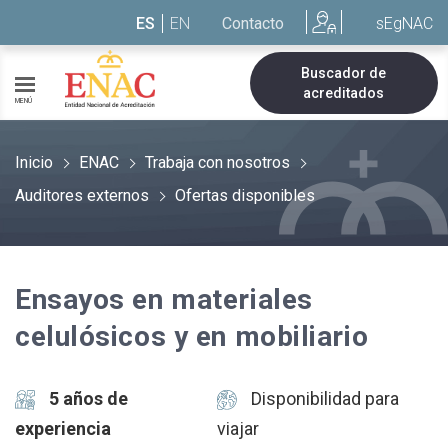
Saltar al contenido
ES
EN
Contacto
sEgNAC
Buscador de
acreditados
MENÚ
Inicio
ENAC
Trabaja con nosotros
Auditores externos
Ofertas disponibles
Ensayos en materiales
celulósicos y en mobiliario
5 años de
Disponibilidad para
experiencia
viajar