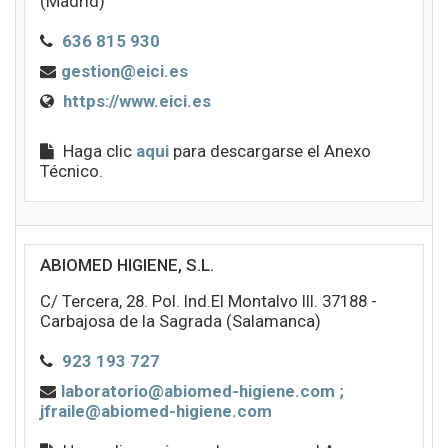
(Madrid)
636 815 930
gestion@eici.es
https://www.eici.es
Haga clic
aqui
para descargarse el Anexo
Técnico.
ABIOMED HIGIENE, S.L.
C/ Tercera, 28. Pol. Ind.El Montalvo III. 37188 -
Carbajosa de la Sagrada (Salamanca)
923 193 727
laboratorio@abiomed-higiene.com ;
jfraile@abiomed-higiene.com