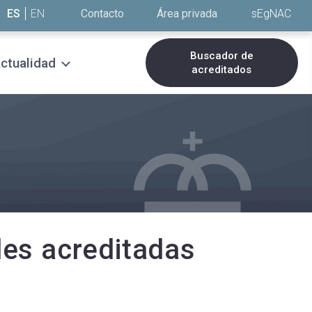
ES
EN
Contacto
Área privada
sEgNAC
Buscador de
ctualidad
acreditados
es acreditadas