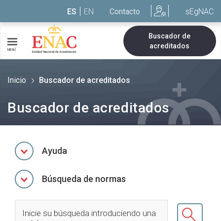
Saltar al contenido
ES
EN
Contacto
sEgNAC
Buscador de
acreditados
MENÚ
Inicio
Buscador de acreditados
Buscador de acreditados
Ayuda
Búsqueda de normas
Inicie su búsqueda introduciendo una