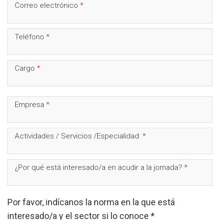
Campo
Correo electrónico
*
obligatorio
Campo
Teléfono
*
obligatorio
Campo
Cargo
*
obligatorio
Campo
Empresa
*
obligatorio
Campo
Actividades / Servicios /Especialidad:
*
obligatorio
Campo
¿Por qué está interesado/a en acudir a la jornada?
*
obligatori
Por favor, indícanos la norma en la que está
interesado/a y el sector si lo conoce *