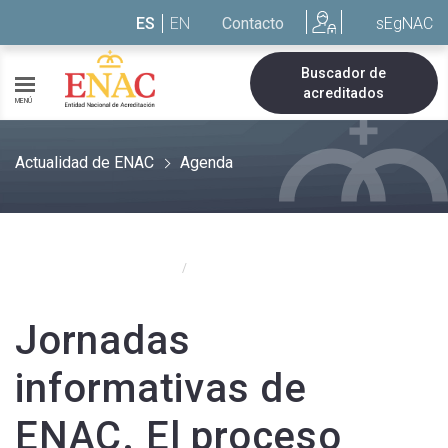
Saltar al contenido
ES
EN
Contacto
sEgNAC
Buscador de
acreditados
MENÚ
Actualidad de ENAC
Agenda
Actualidad de ENAC
Agenda
/
Jornadas
informativas de
ENAC. El proceso