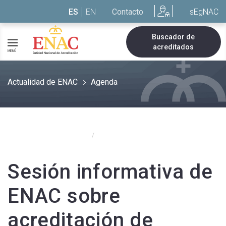
Saltar al contenido
ES
EN
Contacto
sEgNAC
Buscador de
acreditados
MENÚ
Actualidad de ENAC
Agenda
Actualidad de ENAC
Agenda
/
Sesión informativa de
ENAC sobre
acreditación de